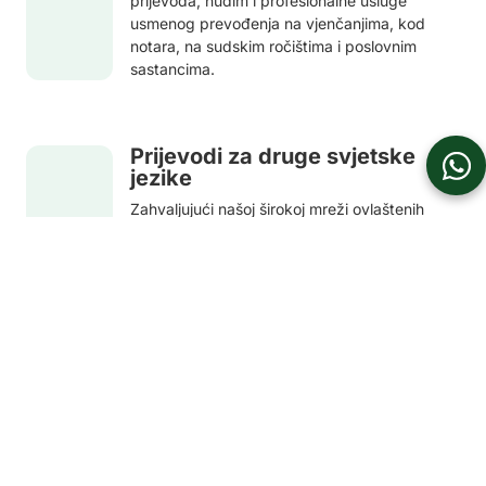
prijevoda, nudim i profesionalne usluge
usmenog prevođenja na vjenčanjima, kod
notara, na sudskim ročištima i poslovnim
sastancima.
Prijevodi za druge svjetske
jezike
Zahvaljujući našoj širokoj mreži ovlaštenih
prevoditelja i sudskih tumača, s uspjehom
ugovaramo i organiziramo ovjerene
prijevode za njemački, slovenački, švedski
i druge jezike.
Slanje skenova i dostava
poštom
Dokumente za procjenu možete poslati
skenirane putem e-maila ili Vibera /
WhatsApp. Gotove prijevode šaljemo