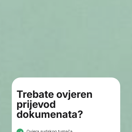
Trebate ovjeren
prijevod
dokumenata?
Ovjera sudskog tumača